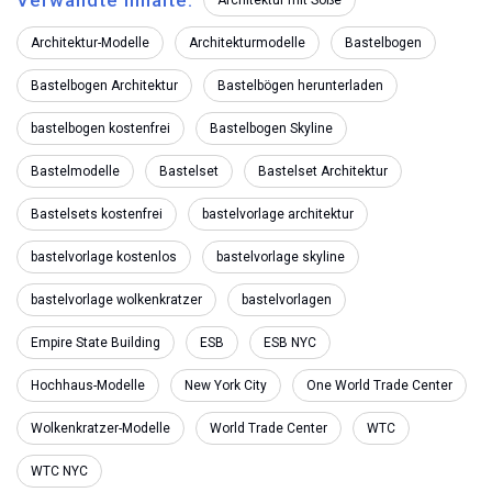
Verwandte Inhalte:
Architektur mit Soße
Architektur-Modelle
Architekturmodelle
Bastelbogen
Bastelbogen Architektur
Bastelbögen herunterladen
bastelbogen kostenfrei
Bastelbogen Skyline
Bastelmodelle
Bastelset
Bastelset Architektur
Bastelsets kostenfrei
bastelvorlage architektur
bastelvorlage kostenlos
bastelvorlage skyline
bastelvorlage wolkenkratzer
bastelvorlagen
Empire State Building
ESB
ESB NYC
Hochhaus-Modelle
New York City
One World Trade Center
Wolkenkratzer-Modelle
World Trade Center
WTC
WTC NYC