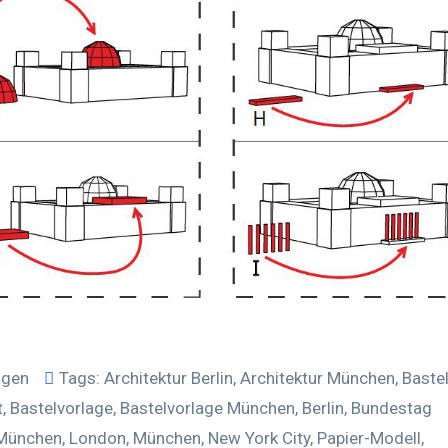
ögen
Tags:
Architektur Berlin
,
Architektur München
,
Baste
t
,
Bastelvorlage
,
Bastelvorlage München
,
Berlin
,
Bundestag
 München
,
London
,
München
,
New York City
,
Papier-Modell
,