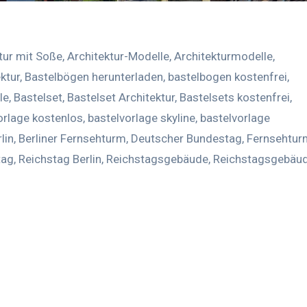
tur mit Soße
,
Architektur-Modelle
,
Architekturmodelle
,
ktur
,
Bastelbögen herunterladen
,
bastelbogen kostenfrei
,
le
,
Bastelset
,
Bastelset Architektur
,
Bastelsets kostenfrei
,
orlage kostenlos
,
bastelvorlage skyline
,
bastelvorlage
lin
,
Berliner Fernsehturm
,
Deutscher Bundestag
,
Fernsehtur
tag
,
Reichstag Berlin
,
Reichstagsgebäude
,
Reichstagsgebäu