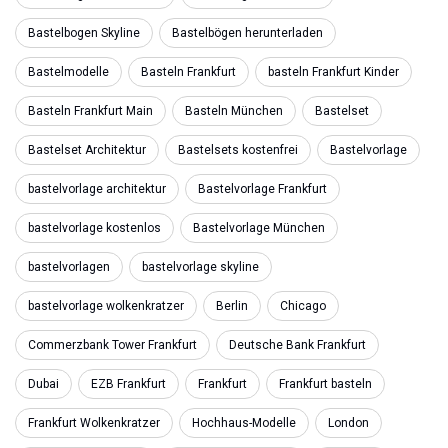
Bastelbogen Skyline
Bastelbögen herunterladen
Bastelmodelle
Basteln Frankfurt
basteln Frankfurt Kinder
Basteln Frankfurt Main
Basteln München
Bastelset
Bastelset Architektur
Bastelsets kostenfrei
Bastelvorlage
bastelvorlage architektur
Bastelvorlage Frankfurt
bastelvorlage kostenlos
Bastelvorlage München
bastelvorlagen
bastelvorlage skyline
bastelvorlage wolkenkratzer
Berlin
Chicago
Commerzbank Tower Frankfurt
Deutsche Bank Frankfurt
Dubai
EZB Frankfurt
Frankfurt
Frankfurt basteln
Frankfurt Wolkenkratzer
Hochhaus-Modelle
London