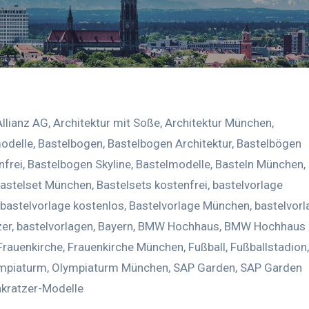
Allianz AG
,
Architektur mit Soße
,
Architektur München
,
odelle
,
Bastelbogen
,
Bastelbogen Architektur
,
Bastelbögen
nfrei
,
Bastelbogen Skyline
,
Bastelmodelle
,
Basteln München
,
astelset München
,
Bastelsets kostenfrei
,
bastelvorlage
bastelvorlage kostenlos
,
Bastelvorlage München
,
bastelvorl
zer
,
bastelvorlagen
,
Bayern
,
BMW Hochhaus
,
BMW Hochhaus
Frauenkirche
,
Frauenkirche München
,
Fußball
,
Fußballstadion
,
mpiaturm
,
Olympiaturm München
,
SAP Garden
,
SAP Garden
kratzer-Modelle