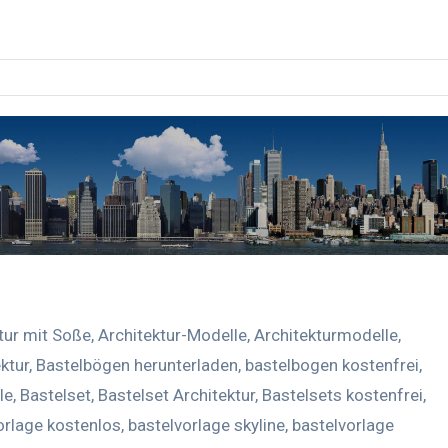
tur mit Soße
,
Architektur-Modelle
,
Architekturmodelle
,
ktur
,
Bastelbögen herunterladen
,
bastelbogen kostenfrei
,
le
,
Bastelset
,
Bastelset Architektur
,
Bastelsets kostenfrei
,
orlage kostenlos
,
bastelvorlage skyline
,
bastelvorlage