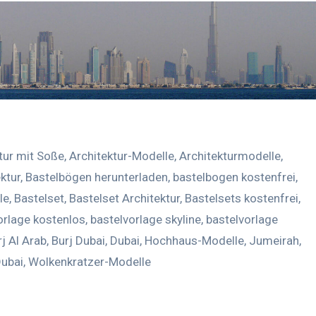
tur mit Soße
,
Architektur-Modelle
,
Architekturmodelle
,
ktur
,
Bastelbögen herunterladen
,
bastelbogen kostenfrei
,
le
,
Bastelset
,
Bastelset Architektur
,
Bastelsets kostenfrei
,
orlage kostenlos
,
bastelvorlage skyline
,
bastelvorlage
j Al Arab
,
Burj Dubai
,
Dubai
,
Hochhaus-Modelle
,
Jumeirah
,
Dubai
,
Wolkenkratzer-Modelle