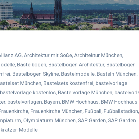
Allianz AG
,
Architektur mit Soße
,
Architektur München
,
odelle
,
Bastelbogen
,
Bastelbogen Architektur
,
Bastelbögen
nfrei
,
Bastelbogen Skyline
,
Bastelmodelle
,
Basteln München
,
astelset München
,
Bastelsets kostenfrei
,
bastelvorlage
bastelvorlage kostenlos
,
Bastelvorlage München
,
bastelvorl
zer
,
bastelvorlagen
,
Bayern
,
BMW Hochhaus
,
BMW Hochhaus
Frauenkirche
,
Frauenkirche München
,
Fußball
,
Fußballstadion
,
mpiaturm
,
Olympiaturm München
,
SAP Garden
,
SAP Garden
kratzer-Modelle