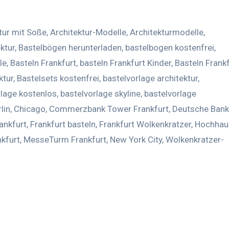
tur mit Soße
,
Architektur-Modelle
,
Architekturmodelle
,
ktur
,
Bastelbögen herunterladen
,
bastelbogen kostenfrei
,
le
,
Basteln Frankfurt
,
basteln Frankfurt Kinder
,
Basteln Frank
ktur
,
Bastelsets kostenfrei
,
bastelvorlage architektur
,
rlage kostenlos
,
bastelvorlage skyline
,
bastelvorlage
lin
,
Chicago
,
Commerzbank Tower Frankfurt
,
Deutsche Bank
ankfurt
,
Frankfurt basteln
,
Frankfurt Wolkenkratzer
,
Hochhau
kfurt
,
MesseTurm Frankfurt
,
New York City
,
Wolkenkratzer-