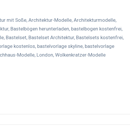
tur mit Soße
,
Architektur-Modelle
,
Architekturmodelle
,
ktur
,
Bastelbögen herunterladen
,
bastelbogen kostenfrei
,
le
,
Bastelset
,
Bastelset Architektur
,
Bastelsets kostenfrei
,
orlage kostenlos
,
bastelvorlage skyline
,
bastelvorlage
chhaus-Modelle
,
London
,
Wolkenkratzer-Modelle